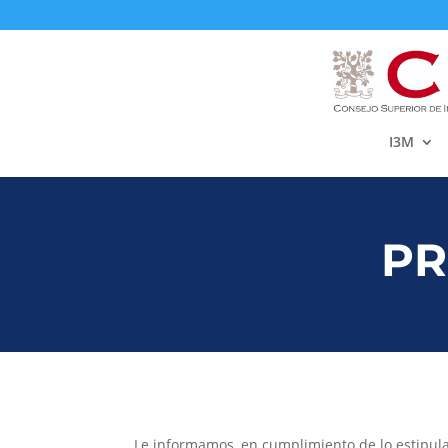
I3M
PR
Le informamos, en cumplimiento de lo estipul