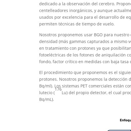
dedicado a la observación del cerebro. Propon
centelleadores inorgánicos, y aunque actualmen
usados por excelencia para el desarrollo de e
permiten técnicas de tiempo de vuelo.
Nosotros proponemos usar BGO para nuestro dis
densidad (más gammas capturados a mismo volu
en tratamiento con protones ya que posibilitan
fotoeléctricas de los fotones de aniquilación c
fondo, factor crítico en medidas con baja tasa
El procedimiento que proponemos es el siguien
protones. Nosotros proponemos la detección 
Bq/ml). Los sistemas PET comerciales están com
176
lutecio (
Lu) del propio detector, el cual pr
Bq/mL).