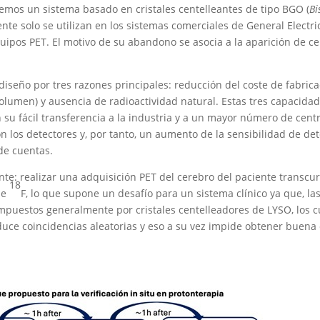
emos un sistema basado en cristales centelleantes de tipo BGO (
B
te solo se utilizan en los sistemas comerciales de General Electric
quipos PET. El motivo de su abandono se asocia a la aparición de c
eño por tres razones principales: reducción del coste de fabricac
men) y ausencia de radioactividad natural. Estas tres capacidade
 su fácil transferencia a la industria y a un mayor número de cent
on los detectores y, por tanto, un aumento de la sensibilidad de de
 de cuentas.
te: realizar una adquisición PET del cerebro del paciente transcur
18
de
F, lo que supone un desafío para un sistema clínico ya que, l
puestos generalmente por cristales centelleadores de LYSO, los cu
oduce coincidencias aleatorias y eso a su vez impide obtener buena